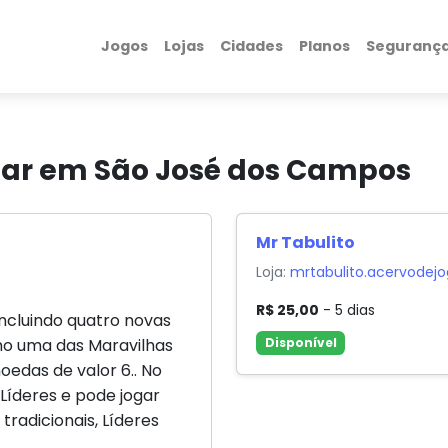
Jogos
Lojas
Cidades
Planos
Seguranç
gar em São José dos Campos
Mr Tabulito
Loja:
mrtabulito.acervodej
R$ 25,00
- 5 dias
incluindo quatro novas
omo uma das Maravilhas
Disponível
moedas de valor 6.. No
 Líderes e pode jogar
tradicionais, Líderes