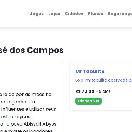
Jogos
Lojas
Cidades
Planos
Seguranç
osé dos Campos
Mr Tabulito
Loja:
mrtabulito.acervodej
R$ 70,00
- 5 dias
hora de pôr as mãos no
a para ganhar ou
Disponível
nfluentes e utilizar seus
 estratégicos.
r o povo Abissal! Abyss
o em que os jogadores