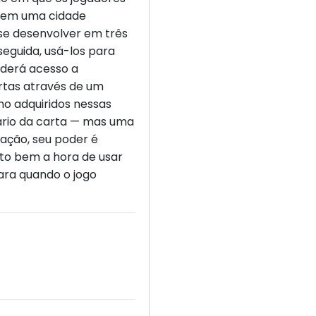
s em uma cidade
 se desenvolver em três
 seguida, usá-los para
ederá acesso a
rtas através de um
mo adquiridos nessas
ário da carta — mas uma
zação, seu poder é
ito bem a hora de usar
ara quando o jogo