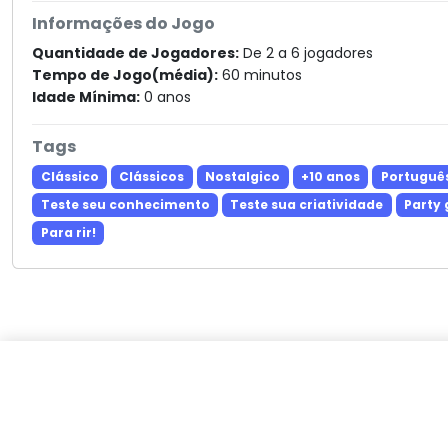
Informações do Jogo
Quantidade de Jogadores:
De 2 a 6 jogadores
Tempo de Jogo(média):
60 minutos
Idade Mínima:
0 anos
Tags
Clássico
Clássicos
Nostalgico
+10 anos
Portuguê
Teste seu conhecimento
Teste sua criatividade
Party
Para rir!