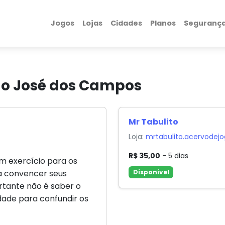
Jogos
Lojas
Cidades
Planos
Seguranç
o José dos Campos
Mr Tabulito
Loja:
mrtabulito.acervodej
R$ 35,00
- 5 dias
m exercício para os
a convencer seus
Disponível
rtante não é saber o
idade para confundir os