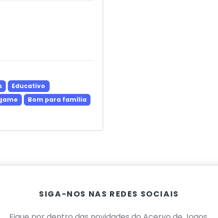
s
Educativo
 game
Bom para família
SIGA-NOS NAS REDES SOCIAIS
Fique por dentro das novidades do Acervo de Jogos.