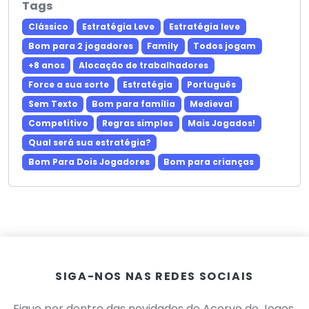
Tags
Clássico
Estratégia Leve
Estratégia leve
Bom para 2 jogadores
Family
Todos jogam
+8 anos
Alocação de trabalhadores
Force a sua sorte
Estratégia
Português
Sem Texto
Bom para família
Medieval
Competitivo
Regras simples
Mais Jogados!
Qual será sua estratégia?
Bom Para Dois Jogadores
Bom para crianças
SIGA-NOS NAS REDES SOCIAIS
Fique por dentro das novidades do Acervo de Jogos.