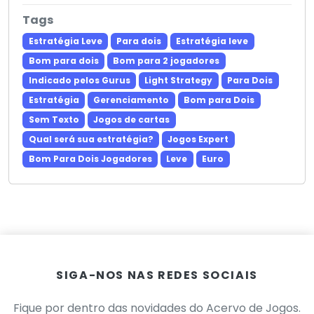
Tags
Estratégia Leve
Para dois
Estratégia leve
Bom para dois
Bom para 2 jogadores
Indicado pelos Gurus
Light Strategy
Para Dois
Estratégia
Gerenciamento
Bom para Dois
Sem Texto
Jogos de cartas
Qual será sua estratégia?
Jogos Expert
Bom Para Dois Jogadores
Leve
Euro
SIGA-NOS NAS REDES SOCIAIS
Fique por dentro das novidades do Acervo de Jogos.