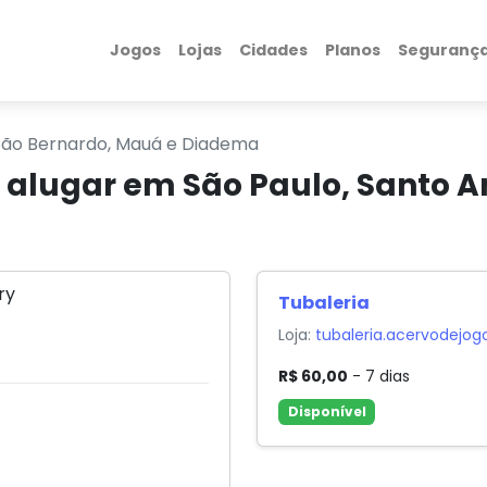
Jogos
Lojas
Cidades
Planos
Seguranç
 São Bernardo, Mauá e Diadema
a alugar em São Paulo, Santo A
Tubaleria
Loja:
tubaleria.acervodejog
R$ 60,00
- 7 dias
Disponível