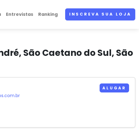
a
Entrevistas
Ranking
INSCREVA SUA LOJA
ndré, São Caetano do Sul, São
ALUGAR
os.com.br