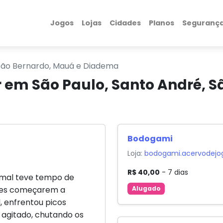
Jogos
Lojas
Cidades
Planos
Seguranç
 São Bernardo, Mauá e Diadema
em São Paulo, Santo André, Sã
Bodogami
Loja:
bodogami.acervodejo
R$ 40,00
- 7 dias
ê mal teve tempo de
eles começarem a
Alugado
, enfrentou picos
agitado, chutando os