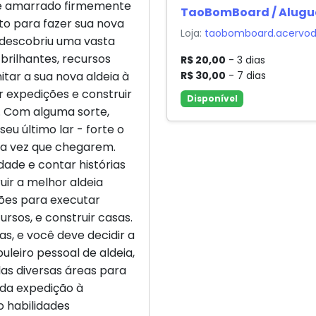
bê amarrado firmemente
TaoBomBoard / Alugue
ito para fazer sua nova
Loja:
taobomboard.acervod
ê descobriu uma vasta
brilhantes, recursos
R$ 20,00
- 3 dias
R$ 30,00
- 7 dias
tar a sua nova aldeia à
 expedições e construir
Disponível
. Com alguma sorte,
seu último lar - forte o
ima vez que chegarem.
ade e contar histórias
ir a melhor aldeia
eões para executar
rsos, e construir casas.
, e você deve decidir a
leiro pessoal de aldeia,
las diversas áreas para
 da expedição à
 habilidades