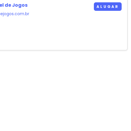
l de Jogos
ALUGAR
ejogos.com.br