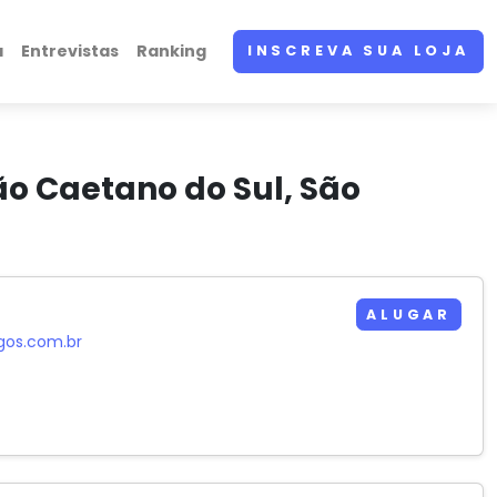
a
Entrevistas
Ranking
INSCREVA SUA LOJA
o Caetano do Sul, São
ALUGAR
gos.com.br