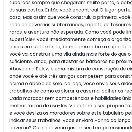
tubarões sempre que chegaram muito perto, o be
às suas costas. Então você encontrou! O lugar perfe
casa. Mas assim que você construiu a primeira, voc
rede de cavernas subterrâneas, repleta de tesouros 
raros, e aventura não esperada. Como você pode limi
superfície? Você imediatamente começa a organizar
casas no subterrâneo, bem como sobre a superfície
você vai construir uma vila ainda mais forte do que o 
suficiente, ainda, para afastar os bárbaros na próx
Above and Below é uma mistura de construção de cid
onde você e até três amigos competem para constru
acima e abaixo do solo. No jogo, você envia seus ald
trabalhos de como explorar a caverna, colher os recu
Cada morador tem competências e habilidades únicas
melhor forma de usá-los. Você tem o seu próprio tabu
e você desliza os moradores sobre este tabuleiro pe
indicar seus trabalhos. Você enviará Hanna ao longo
caverna? Ou ela deveria gastar seu tempo ensinando