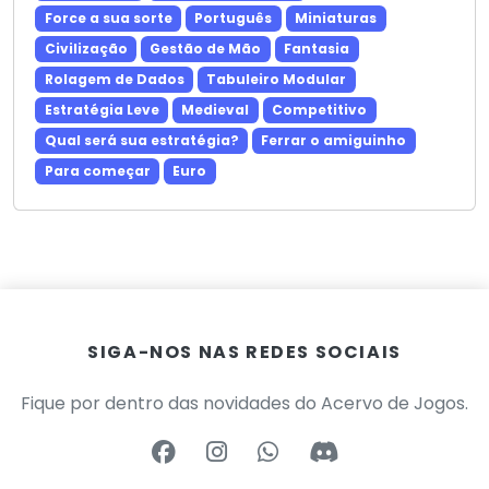
Force a sua sorte
Português
Miniaturas
Civilização
Gestão de Mão
Fantasia
Rolagem de Dados
Tabuleiro Modular
Estratégia Leve
Medieval
Competitivo
Qual será sua estratégia?
Ferrar o amiguinho
Para começar
Euro
SIGA-NOS NAS REDES SOCIAIS
Fique por dentro das novidades do Acervo de Jogos.