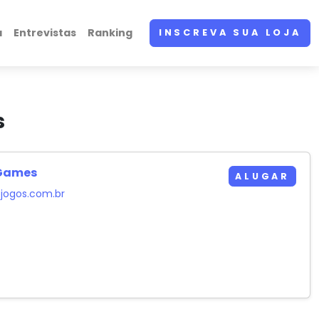
a
Entrevistas
Ranking
INSCREVA SUA LOJA
s
 Games
ALUGAR
jogos.com.br