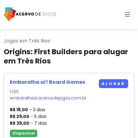
Jogos em Três Rios
Origins: First Builders para alugar
em Três Rios
Embaralha aí! Board Games
ALUGAR
Loja:
embaralhaai.acervodejogos.com.br
R$ 18,00
- 3 dias
R$ 29,00
- 5 dias
R$ 39,00
- 7 dias
Disponível