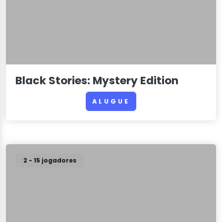
Black Stories: Mystery Edition
ALUGUE
2 - 15 jogadores