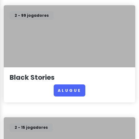
2 - 99 jogadores
Black Stories
ALUGUE
2 - 15 jogadores