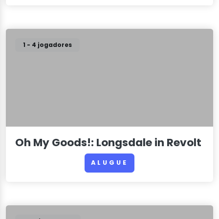
1 - 4 jogadores
Oh My Goods!: Longsdale in Revolt
ALUGUE