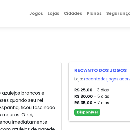
Jogos
Lojas
Cidades
Planos
Seguranç
RECANTO DOS JOGOS
Loja:
recantodosjogos.acer
R$ 25,00
- 3 dias
e azulejos brancos e
R$ 30,00
- 5 dias
ses quando seu rei
R$ 35,00
- 7 dias
 Espanha, ficou fascinado
Disponível
 mouros. O rei,
rdenou imediatamente
 com azulejos de parede