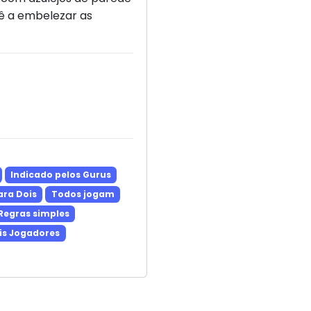
cê a embelezar as
Indicado pelos Gurus
ra Dois
Todos jogam
Regras simples
is Jogadores