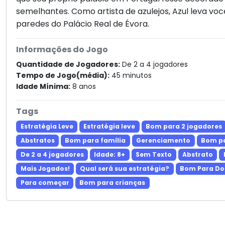
semelhantes. Como artista de azulejos, Azul leva vo
paredes do Palácio Real de Évora.
Informações do Jogo
Quantidade de Jogadores:
De 2 a 4 jogadores
Tempo de Jogo(média):
45 minutos
Idade Mínima:
8 anos
Tags
Estratégia Leve
Estratégia leve
Bom para 2 jogadores
Abstratos
Bom para família
Gerenciamento
Bom pa
De 2 a 4 jogadores
Idade: 8+
Sem Texto
Abstrato
Mais Jogados!
Qual será sua estratégia?
Bom Para Do
Para começar
Bom para crianças