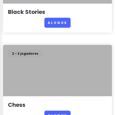
Black Stories
ALUGUE
2 - 2 jogadores
Chess