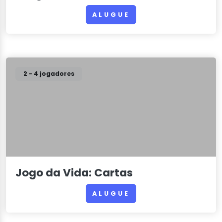
ALUGUE
2 - 4 jogadores
Jogo da Vida: Cartas
ALUGUE