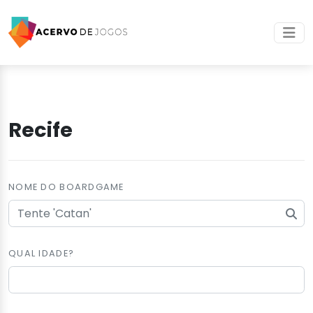
Recife
NOME DO BOARDGAME
QUAL IDADE?