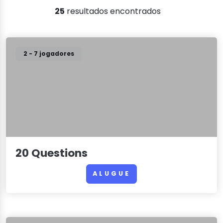
25
resultados encontrados
2 - 7 jogadores
20 Questions
ALUGUE