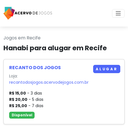
Jogos em Recife
Hanabi para alugar em Recife
RECANTO DOS JOGOS
ALUGAR
Loja:
recantodosjogos.acervodejogos.com.br
R$ 15,00
- 3 dias
R$ 20,00
- 5 dias
R$ 25,00
- 7 dias
Disponível