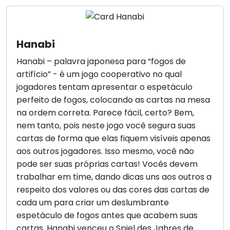
Hanabi
Hanabi – palavra japonesa para “fogos de
artifício” - é um jogo cooperativo no qual
jogadores tentam apresentar o espetáculo
perfeito de fogos, colocando as cartas na mesa
na ordem correta. Parece fácil, certo? Bem,
nem tanto, pois neste jogo você segura suas
cartas de forma que elas fiquem visíveis apenas
aos outros jogadores. Isso mesmo, você não
pode ser suas próprias cartas! Vocês devem
trabalhar em time, dando dicas uns aos outros a
respeito dos valores ou das cores das cartas de
cada um para criar um deslumbrante
espetáculo de fogos antes que acabem suas
cartas. Hanabi venceu o Spiel des Jahres de