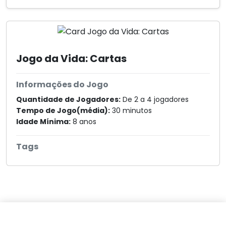
Jogo da Vida: Cartas
Informações do Jogo
Quantidade de Jogadores:
De 2 a 4 jogadores
Tempo de Jogo(média):
30 minutos
Idade Mínima:
8 anos
Tags