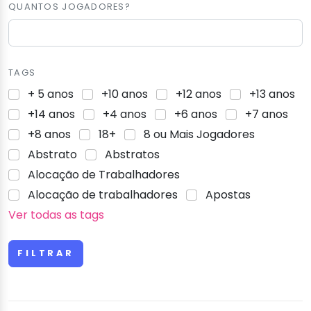
QUANTOS JOGADORES?
TAGS
+ 5 anos
+10 anos
+12 anos
+13 anos
+14 anos
+4 anos
+6 anos
+7 anos
+8 anos
18+
8 ou Mais Jogadores
Abstrato
Abstratos
Alocação de Trabalhadores
Alocação de trabalhadores
Apostas
Ver todas as tags