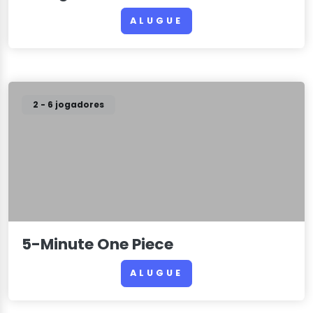
ALUGUE
2 - 6 jogadores
5-Minute One Piece
ALUGUE