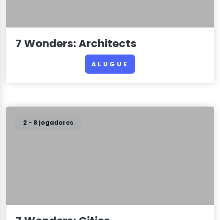
7 Wonders: Architects
ALUGUE
2 - 8 jogadores