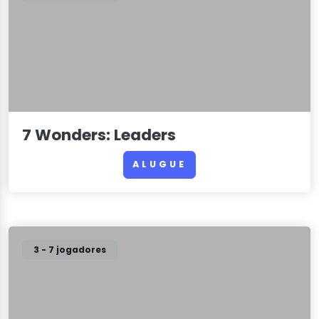
7 Wonders: Leaders
ALUGUE
3 - 7 jogadores