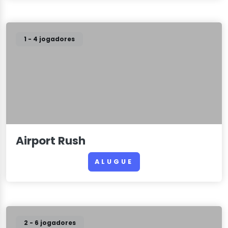
1 - 4 jogadores
Airport Rush
ALUGUE
2 - 6 jogadores