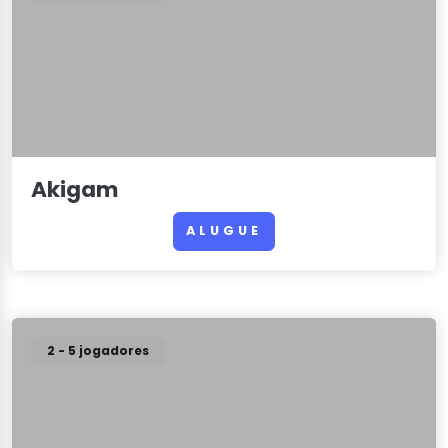
Akigam
ALUGUE
2 - 5 jogadores