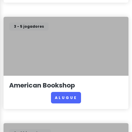
3 - 5 jogadores
American Bookshop
ALUGUE