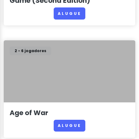
Game (Second Edition)
ALUGUE
2 - 6 jogadores
Age of War
ALUGUE