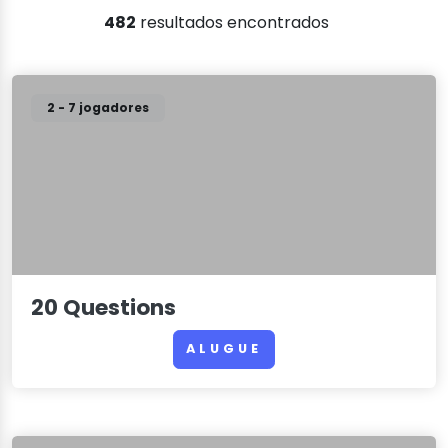
482
resultados encontrados
2 - 7 jogadores
20 Questions
ALUGUE