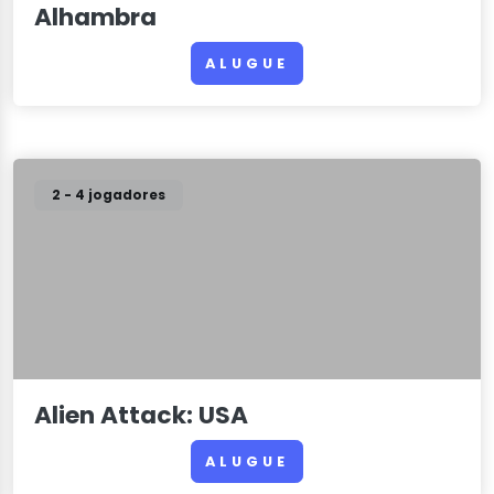
Alhambra
ALUGUE
2 - 4 jogadores
Alien Attack: USA
ALUGUE