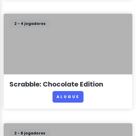
2 - 4 jogadores
Scrabble: Chocolate Edition
ALUGUE
2 - 8 jogadores