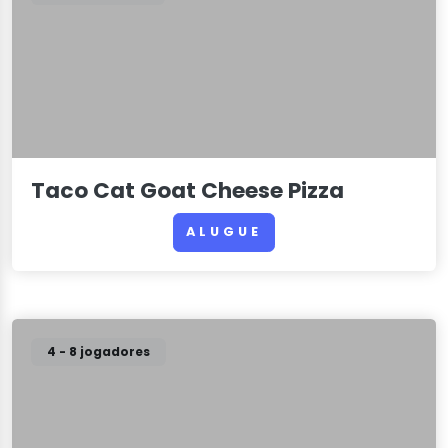
Taco Cat Goat Cheese Pizza
ALUGUE
4 - 8 jogadores