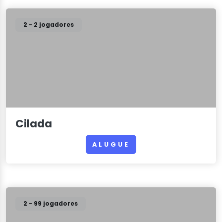
2 - 2 jogadores
Cilada
ALUGUE
2 - 99 jogadores