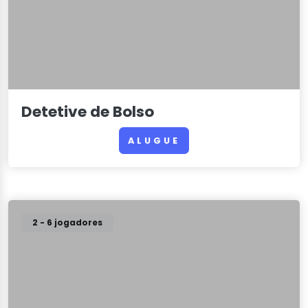
Detetive de Bolso
ALUGUE
2 - 6 jogadores