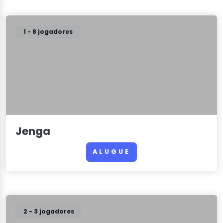
1 - 8 jogadores
Jenga
ALUGUE
2 - 3 jogadores