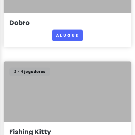
Dobro
ALUGUE
2 - 4 jogadores
Fishing Kitty