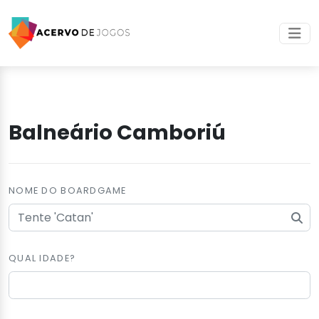
Balneário Camboriú
NOME DO BOARDGAME
QUAL IDADE?