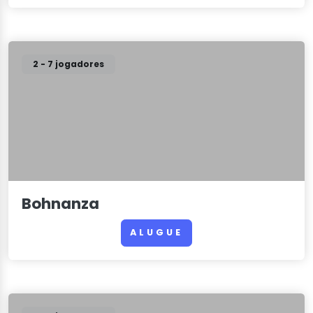
2 - 7 jogadores
Bohnanza
ALUGUE