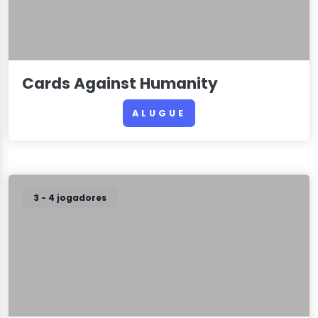
Cards Against Humanity
ALUGUE
3 - 4 jogadores