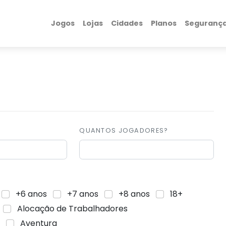
Jogos
Lojas
Cidades
Planos
Seguranç
QUANTOS JOGADORES?
+6 anos
+7 anos
+8 anos
18+
Alocação de Trabalhadores
Aventura