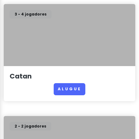
3 - 4 jogadores
Catan
ALUGUE
2 - 2 jogadores