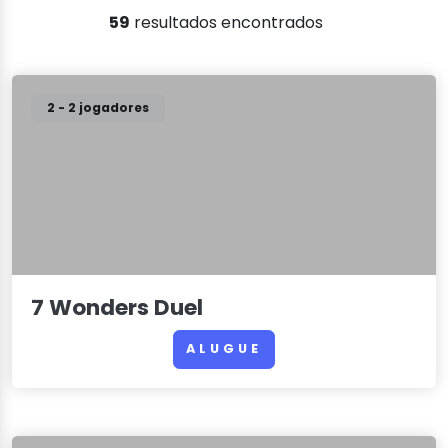
59
resultados encontrados
2 - 2 jogadores
7 Wonders Duel
ALUGUE