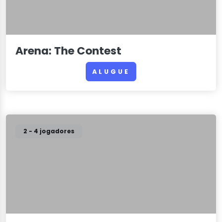
Arena: The Contest
ALUGUE
2 - 4 jogadores