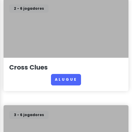
2 - 6 jogadores
Cross Clues
ALUGUE
3 - 6 jogadores