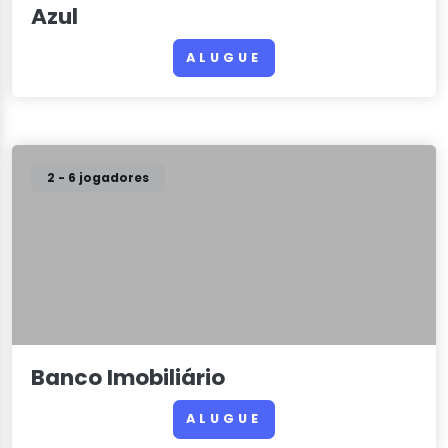
Azul
ALUGUE
2 - 6 jogadores
Banco Imobiliário
ALUGUE