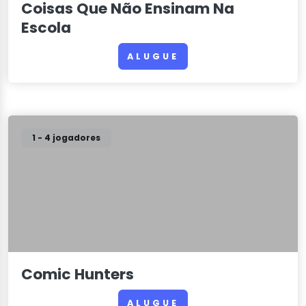
Coisas Que Não Ensinam Na
Escola
ALUGUE
1 - 4 jogadores
Comic Hunters
ALUGUE