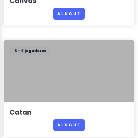
Canvas
ALUGUE
3 - 4 jogadores
Catan
ALUGUE