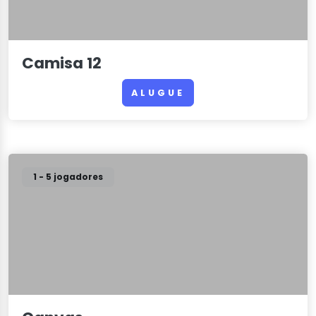
Camisa 12
ALUGUE
1 - 5 jogadores