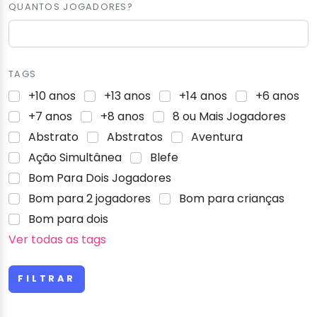
QUANTOS JOGADORES?
TAGS
+10 anos
+13 anos
+14 anos
+6 anos
+7 anos
+8 anos
8 ou Mais Jogadores
Abstrato
Abstratos
Aventura
Ação Simultânea
Blefe
Bom Para Dois Jogadores
Bom para 2 jogadores
Bom para crianças
Bom para dois
Ver todas as tags