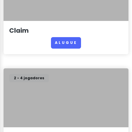
Claim
ALUGUE
2 - 4 jogadores