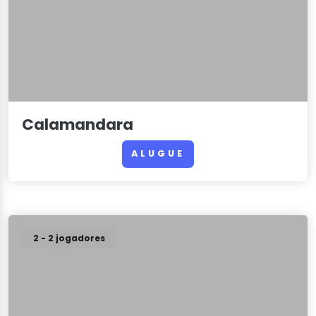
Calamandara
ALUGUE
2 - 2 jogadores