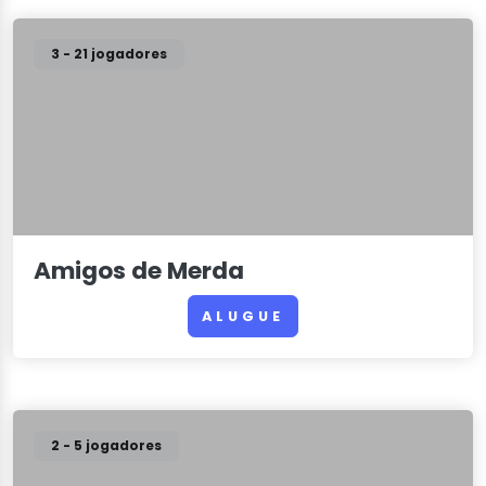
3 - 21 jogadores
Amigos de Merda
ALUGUE
2 - 5 jogadores