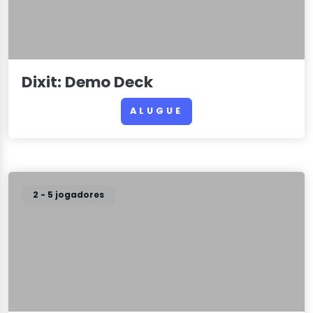
Dixit: Demo Deck
ALUGUE
2 - 5 jogadores