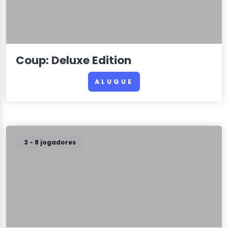
Coup: Deluxe Edition
ALUGUE
3 - 8 jogadores