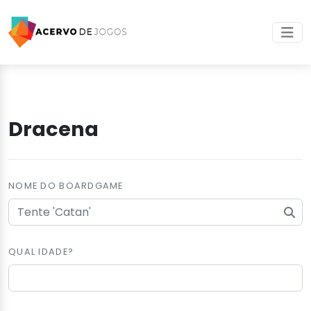
Dracena
NOME DO BOARDGAME
QUAL IDADE?