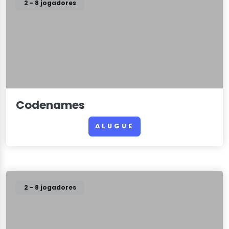
2 - 8 jogadores
Codenames
ALUGUE
2 - 8 jogadores