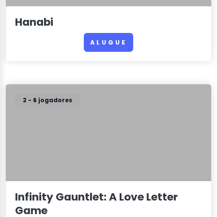
Hanabi
ALUGUE
2 - 6 jogadores
Infinity Gauntlet: A Love Letter
Game