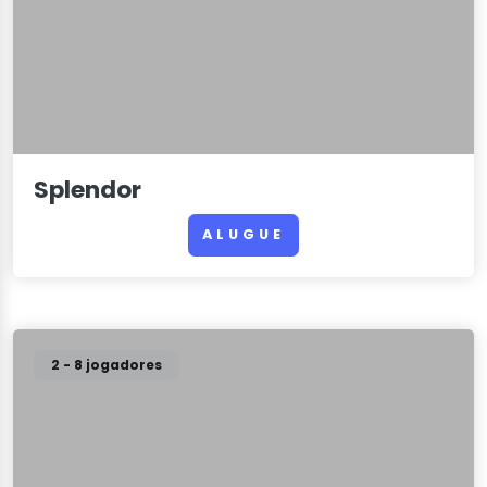
Splendor
ALUGUE
2 - 8 jogadores