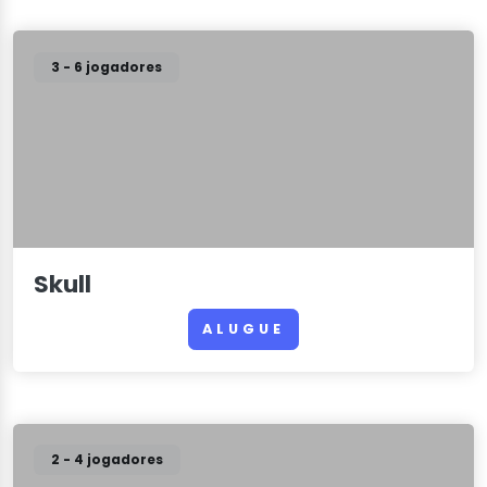
3 - 6 jogadores
Skull
ALUGUE
2 - 4 jogadores