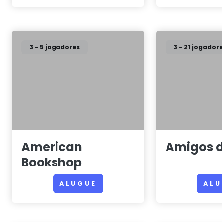
3 - 5 jogadores
3 - 21 jogador
American
Amigos 
Bookshop
ALUGUE
ALU