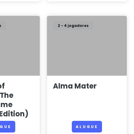
s
2 - 4 jogadores
of
Alma Mater
 The
ame
Edition)
GUE
ALUGUE