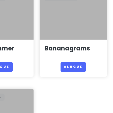
mmer
Bananagrams
GUE
ALUGUE
s