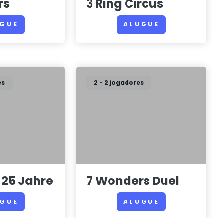
rs
3 Ring Circus
GUE
ALUGUE
es
2 - 2 jogadores
 25 Jahre
7 Wonders Duel
GUE
ALUGUE