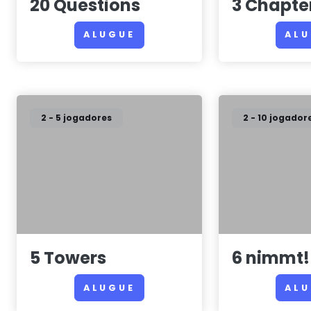
20 Questions
3 Chapte
ALUGUE
ALU
2 - 5 jogadores
2 - 10 jogador
5 Towers
6 nimmt!
ALUGUE
ALU