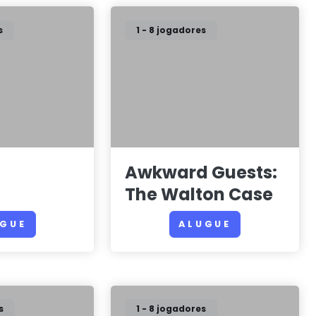
s
1 - 8 jogadores
Awkward Guests:
The Walton Case
GUE
ALUGUE
s
1 - 8 jogadores