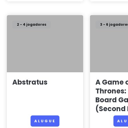
2 - 4 jogadores
3 - 6 jogadore
Abstratus
A Game 
Thrones:
Board G
(Second 
ALUGUE
ALU