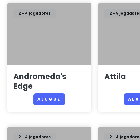
2 - 4 jogadores
2 - 5 jogadore
Andromeda's
Attila
Edge
ALUGUE
ALU
2 - 4 jogadores
2 - 4 jogadore