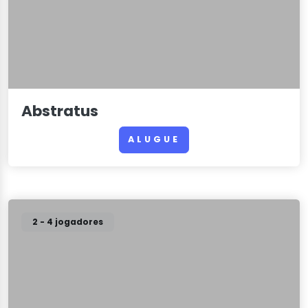
Abstratus
ALUGUE
2 - 4 jogadores