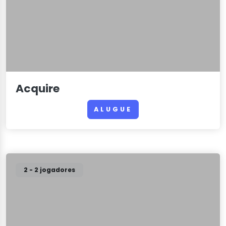
Acquire
ALUGUE
2 - 2 jogadores