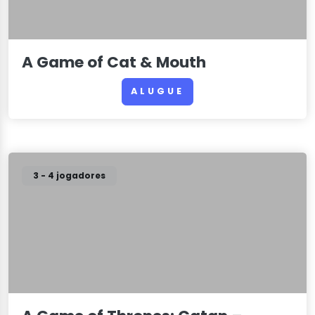
A Game of Cat & Mouth
ALUGUE
3 - 4 jogadores