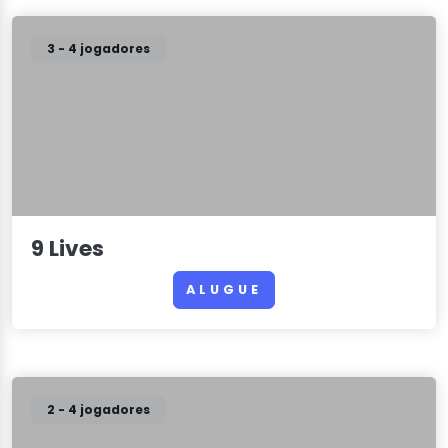
3 - 4 jogadores
9 Lives
ALUGUE
2 - 4 jogadores