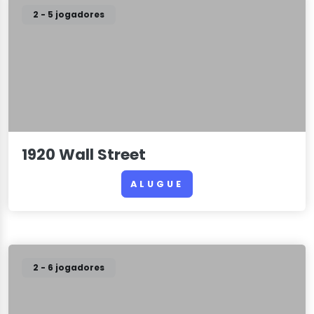
2 - 5 jogadores
1920 Wall Street
ALUGUE
2 - 6 jogadores