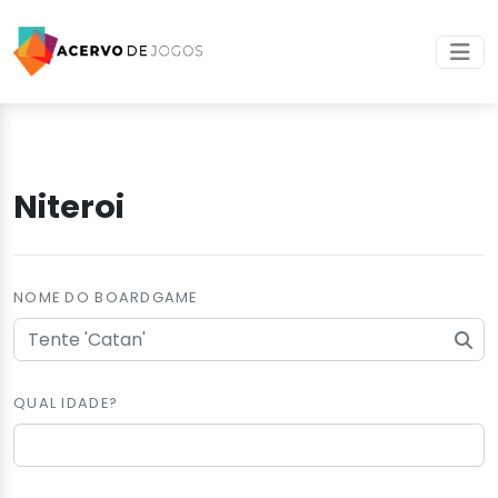
Niteroi
NOME DO BOARDGAME
QUAL IDADE?