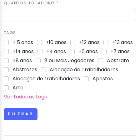
QUANTOS JOGADORES?
TAGS
+ 5 anos
+10 anos
+12 anos
+13 anos
+14 anos
+4 anos
+6 anos
+7 anos
+8 anos
8 ou Mais Jogadores
Abstrato
Abstratos
Alocação de Trabalhadores
Alocação de trabalhadores
Apostas
Arte
Ver todas as tags