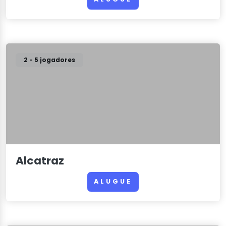
2 - 5 jogadores
Alcatraz
ALUGUE