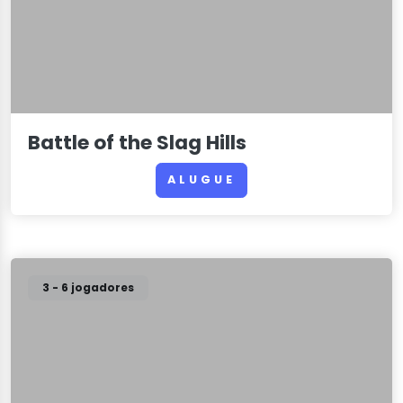
Battle of the Slag Hills
ALUGUE
3 - 6 jogadores