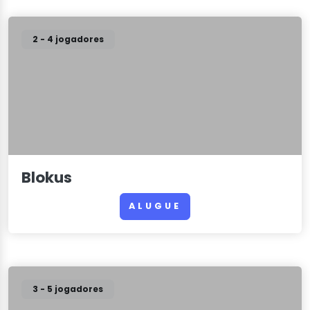
2 - 4 jogadores
Blokus
ALUGUE
3 - 5 jogadores