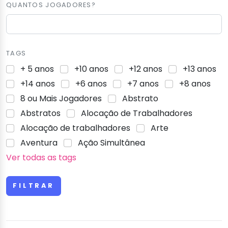
QUANTOS JOGADORES?
TAGS
+ 5 anos
+10 anos
+12 anos
+13 anos
+14 anos
+6 anos
+7 anos
+8 anos
8 ou Mais Jogadores
Abstrato
Abstratos
Alocação de Trabalhadores
Alocação de trabalhadores
Arte
Aventura
Ação Simultânea
Ver todas as tags