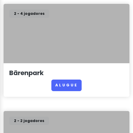
2 - 4 jogadores
Bärenpark
ALUGUE
2 - 2 jogadores