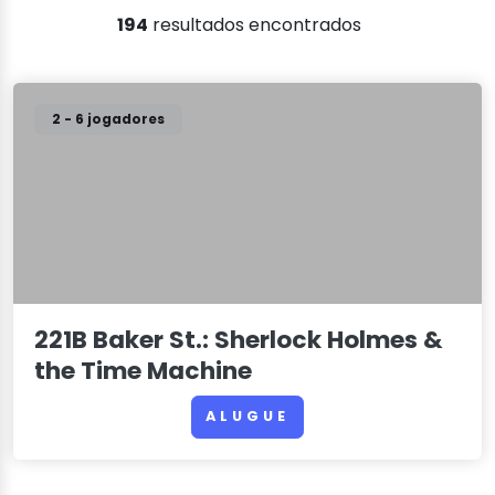
194
resultados encontrados
2 - 6 jogadores
221B Baker St.: Sherlock Holmes &
the Time Machine
ALUGUE