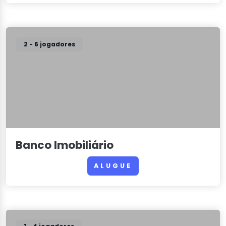
2 - 6 jogadores
Banco Imobiliário
ALUGUE