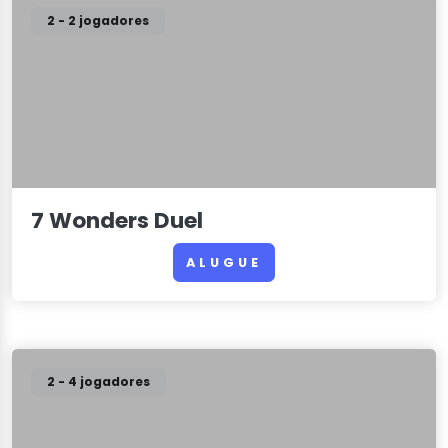
2 - 2 jogadores
7 Wonders Duel
ALUGUE
2 - 4 jogadores