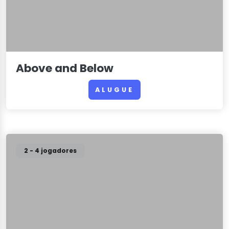
Above and Below
ALUGUE
2 - 4 jogadores