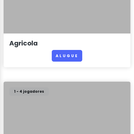
Agricola
ALUGUE
1 - 4 jogadores