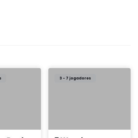
s
3 - 7 jogadores