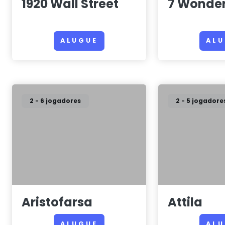
1920 Wall Street
7 Wonder
ALUGUE
ALU
2 - 6 jogadores
2 - 5 jogadore
Aristofarsa
Attila
ALUGUE
ALU