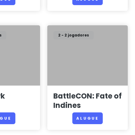
s
2 - 2 jogadores
rk
BattleCON: Fate of
Indines
GUE
ALUGUE