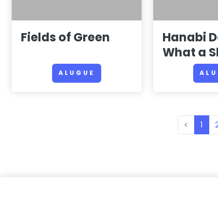
Fields of Green
Hanabi D
What a 
ALUGUE
ALU
<
1