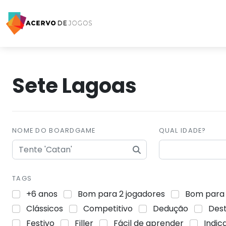
Sete Lagoas
NOME DO BOARDGAME
QUAL IDADE?
TAGS
+6 anos
Bom para 2 jogadores
Bom para 
Clássicos
Competitivo
Dedução
Des
Festivo
Filler
Fácil de aprender
Indic