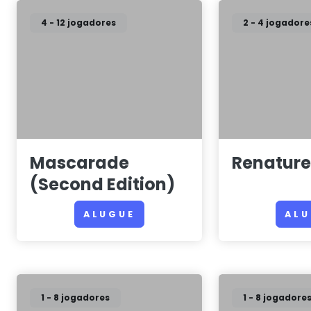
4 - 12 jogadores
2 - 4 jogadore
Mascarade
Renature
(Second Edition)
ALUGUE
ALU
1 - 8 jogadores
1 - 8 jogadore