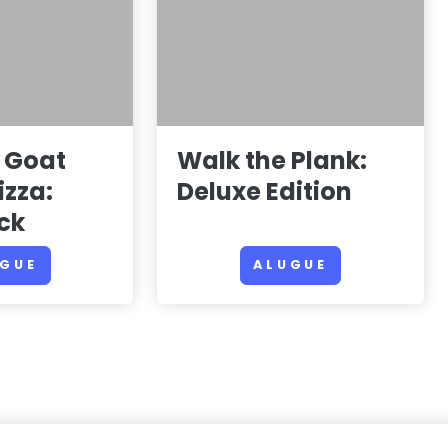
 Goat
Walk the Plank:
izza:
Deluxe Edition
ck
GUE
ALUGUE