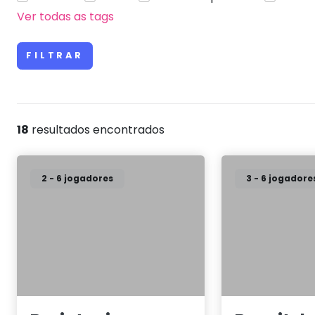
Ver todas as tags
18
resultados encontrados
2 - 6 jogadores
3 - 6 jogadore