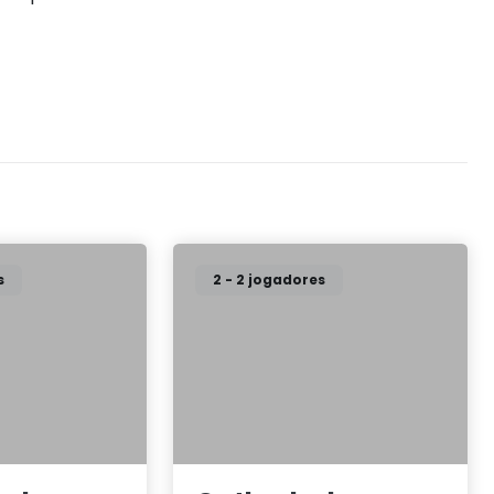
s
2 - 2 jogadores