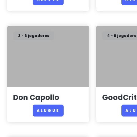
3 - 6 jogadores
4 - 8 jogadore
Don Capollo
GoodCrit
ALUGUE
ALU