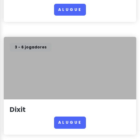
ALUGUE
3 - 6 jogadores
Dixit
ALUGUE