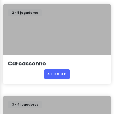
2 - 5 jogadores
Carcassonne
ALUGUE
3 - 4 jogadores