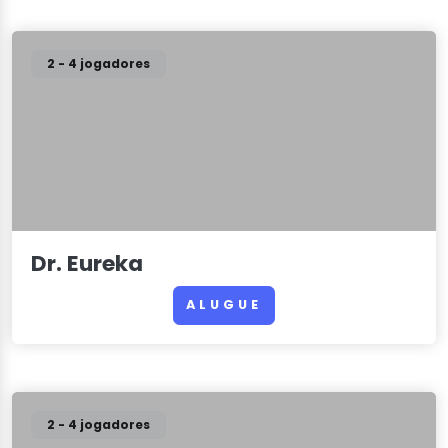
2 - 4 jogadores
Dr. Eureka
ALUGUE
2 - 4 jogadores