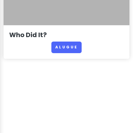
Who Did It?
ALUGUE