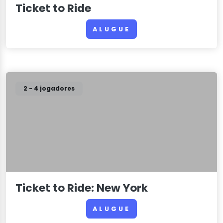
Ticket to Ride
ALUGUE
2 - 4 jogadores
Ticket to Ride: New York
ALUGUE